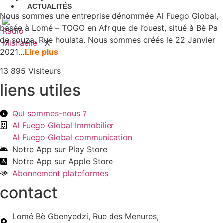
ACTUALITÉS
Nous sommes une entreprise dénommée
Al Fuego Global
,
basée à
Lomé
–
TOGO
en
Afrique de
l’ouest
,
situé à
Bè Pa
de souza, Rue houlata
.
N
ous sommes
cré
és le 22 Janvier
X
2021
…
Lire plus
13 895
Visiteurs
liens utiles
Qui sommes-nous ?
Al Fuego Global Immobilier
Al Fuego Global communication
Notre App sur Play Store
Notre App sur Apple Store
Abonnement plateformes
contact
Lomé Bè Gbenyedzi, Rue des Menures,