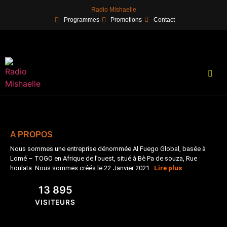
Radio Mishaelle
Programmes
Promotions
Contact
A PROPOS
Nous sommes une entreprise dénommée
Al Fuego Global
,
basée à
Lomé
–
TOGO
en
Afrique de
l’ouest
,
situé à
Bè Pa de souza, Rue
houlata
.
N
ous sommes
cré
és le 22 Janvier 2021
…
Lire plus
13 895
VISITEURS